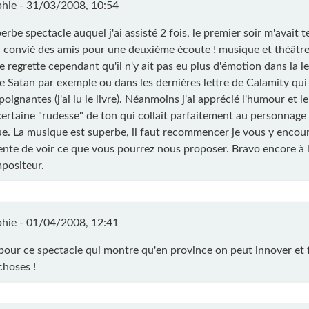
hie -
31/03/2008, 10:54
rbe spectacle auquel j'ai assisté 2 fois, le premier soir m'avait 
ai convié des amis pour une deuxième écoute ! musique et théâtre 
je regrette cependant qu'il n'y ait pas eu plus d'émotion dans la l
e Satan par exemple ou dans les dernières lettre de Calamity qu
ignantes (j'ai lu le livre). Néanmoins j'ai apprécié l'humour et le 
certaine "rudesse" de ton qui collait parfaitement au personnage 
ue. La musique est superbe, il faut recommencer je vous y encour
ente de voir ce que vous pourrez nous proposer. Bravo encore à 
positeur.
hie -
01/04/2008, 12:41
pour ce spectacle qui montre qu'en province on peut innover et f
choses !