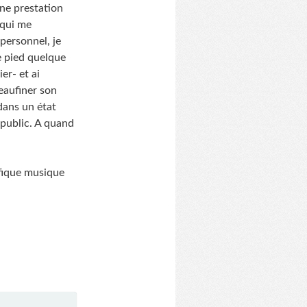
une prestation
 qui me
 personnel, je
re pied quelque
er- et ai
peaufiner son
dans un état
e public. A quand
fique musique