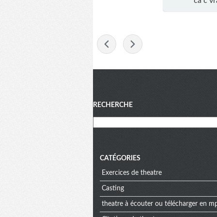
ca c vr
-
Menu
RECHERCHE
CATÉGORIES
Exercices de theatre
Casting
theatre à écouter ou télécharger en m