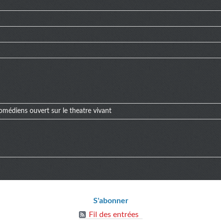
omédiens ouvert sur le theatre vivant
ions
S'abonner
Fil des entrées