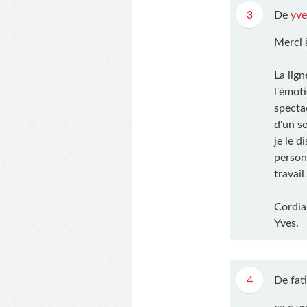
3
De
yv
Merci 
La lig
l'émot
spectac
d'un s
je le d
personn
travail
Cordia
Yves.
4
De fat