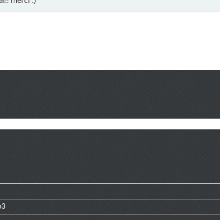
ai!! merci :)
p3