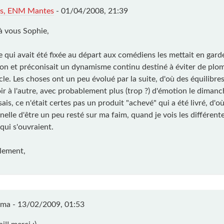
es, ENM Mantes
-
01/04/2008, 21:39
à vous Sophie,
ne qui avait été fixée au départ aux comédiens les mettait en gard
ion et préconisait un dynamisme continu destiné à éviter de plom
le. Les choses ont un peu évolué par la suite, d'où des équilibres
oir à l'autre, avec probablement plus (trop ?) d'émotion le dima
isais, ce n'était certes pas un produit "achevé" qui a été livré, d'o
elle d'être un peu resté sur ma faim, quand je vois les différent
 qui s'ouvraient.
lement,
ima -
13/02/2009, 01:53