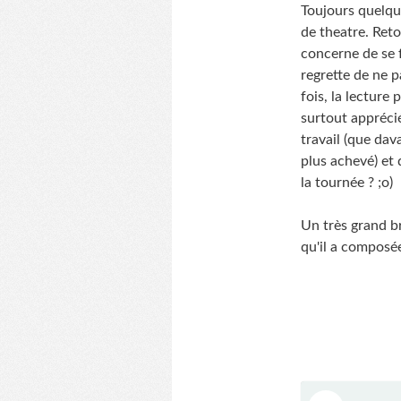
Toujours quelque
de theatre. Retou
concerne de se f
regrette de ne p
fois, la lecture 
surtout apprécié
travail (que dav
plus achevé) et 
la tournée ? ;o)
Un très grand b
qu'il a composée