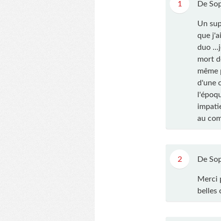
1
De Sop
Un supe
que j'
duo ...
mort d
même po
d'une 
l'époq
impati
au com
2
De Sop
Merci 
belles 