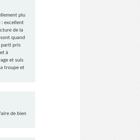
tellement plu
: excellent
ecture de la
i sont quand
parti pris
et à
age et suis
la troupe et
aire de bien