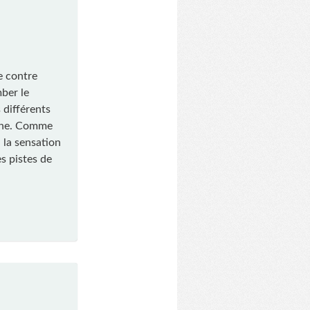
e contre
ber le
 différents
nche. Comme
ù la sensation
es pistes de