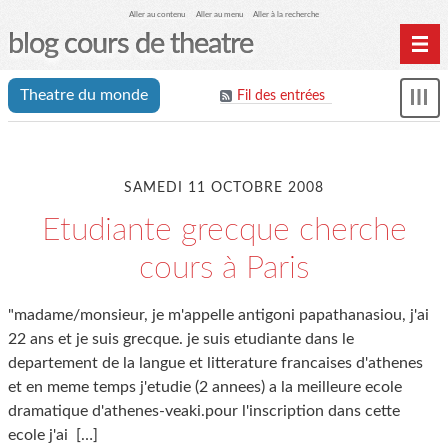
Aller au contenu
Aller au menu
Aller à la recherche
blog cours de theatre
Home
Theatre du monde
Fil des entrées
Affi
Archives
le
me
SAMEDI 11 OCTOBRE 2008
Etudiante grecque cherche
cours à Paris
"madame/monsieur, je m'appelle antigoni papathanasiou, j'ai
22 ans et je suis grecque. je suis etudiante dans le
departement de la langue et litterature francaises d'athenes
et en meme temps j'etudie (2 annees) a la meilleure ecole
dramatique d'athenes-veaki.pour l'inscription dans cette
ecole j'ai
[…]