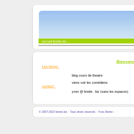
accueil brette.biz
::
Bienvenu
Les blogs :
blog cours de theatre
viens voir les comédiens
contact :
yves @ brette . biz (sans les espaces)
© 2007-2023 brette.biz - Tous droits réservés - Yves
Brette
-