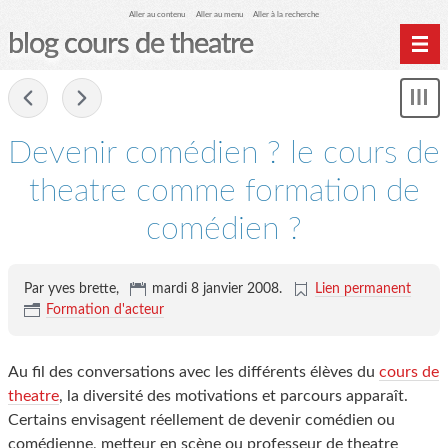
Aller au contenu
Aller au menu
Aller à la recherche
blog cours de theatre
Home
-
Affi
Archives
le
me
Devenir comédien ? le cours de
theatre comme formation de
comédien ?
Par yves brette,
mardi 8 janvier 2008
.
Lien permanent
Formation d'acteur
Au fil des conversations avec les différents élèves du
cours de
theatre
, la diversité des motivations et parcours apparaît.
Certains envisagent réellement de devenir comédien ou
comédienne, metteur en scène ou professeur de theatre