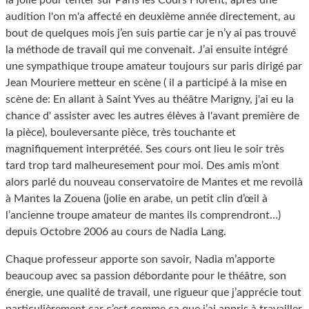
la jolie pour tenter sur Paris les Cours Florent, après une
audition l'on m'a affecté en deuxième année directement, au
bout de quelques mois j’en suis partie car je n’y ai pas trouvé
la méthode de travail qui me convenait. J’ai ensuite intégré
une sympathique troupe amateur toujours sur paris dirigé par
Jean Mouriere metteur en scène ( il a participé à la mise en
scène de: En allant à Saint Yves au théâtre Marigny, j'ai eu la
chance d' assister avec les autres élèves à l'avant première de
la pièce), bouleversante pièce, très touchante et
magnifiquement interprétéé. Ses cours ont lieu le soir très
tard trop tard malheuresement pour moi. Des amis m’ont
alors parlé du nouveau conservatoire de Mantes et me revoilà
à Mantes la Zouena (jolie en arabe, un petit clin d’œil à
l’ancienne troupe amateur de mantes ils comprendront…)
depuis Octobre 2006 au cours de Nadia Lang.
Chaque professeur apporte son savoir, Nadia m’apporte
beaucoup avec sa passion débordante pour le théâtre, son
énergie, une qualité de travail, une rigueur que j’apprécie tout