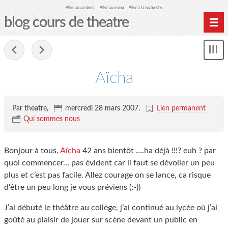
Aller au contenu
Aller au menu
Aller à la recherche
blog cours de theatre
Home
-
Affi
Archives
le
me
Aïcha
Par theatre,
mercredi 28 mars 2007
.
Lien permanent
Qui sommes nous
Bonjour à tous,
Aïcha
42 ans bientôt ….ha déjà !!!? euh ? par
quoi commencer… pas évident car il faut se dévoiler un peu
plus et c’est pas facile. Allez courage on se lance, ca risque
d'être un peu long je vous préviens (:-))
J’ai débuté le théâtre au collège, j’ai continué au lycée où j’ai
goûté au plaisir de jouer sur scène devant un public en