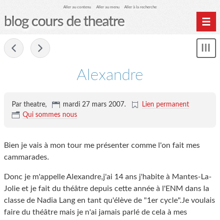
Aller au contenu
Aller au menu
Aller à la recherche
blog cours de theatre
Home
-
Affi
Archives
le
me
Alexandre
Par theatre,
mardi 27 mars 2007
.
Lien permanent
Qui sommes nous
Bien je vais à mon tour me présenter comme l'on fait mes
cammarades.
Donc je m'appelle Alexandre,j'ai 14 ans j'habite à Mantes-La-
Jolie et je fait du théâtre depuis cette année à l'ENM dans la
classe de Nadia Lang en tant qu'élève de "1er cycle".Je voulais
faire du théâtre mais je n'ai jamais parlé de cela à mes