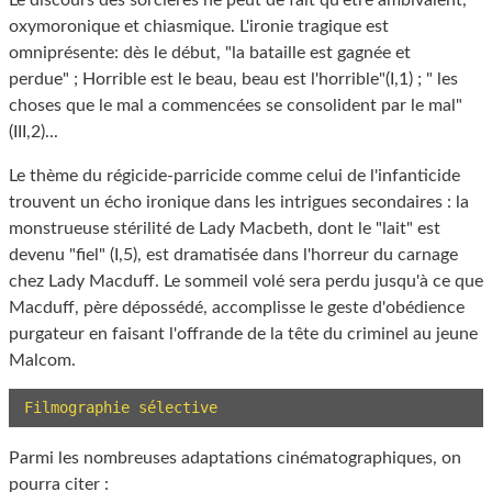
Le discours des sorcières ne peut de fait qu'être ambivalent,
oxymoronique et chiasmique. L'ironie tragique est
omniprésente: dès le début, "la bataille est gagnée et
perdue" ; Horrible est le beau, beau est l'horrible"(I,1) ; " les
choses que le mal a commencées se consolident par le mal"
(III,2)...
Le thème du régicide-parricide comme celui de l'infanticide
trouvent un écho ironique dans les intrigues secondaires : la
monstrueuse stérilité de Lady Macbeth, dont le "lait" est
devenu "fiel" (I,5), est dramatisée dans l'horreur du carnage
chez Lady Macduff. Le sommeil volé sera perdu jusqu'à ce que
Macduff, père dépossédé, accomplisse le geste d'obédience
purgateur en faisant l'offrande de la tête du criminel au jeune
Malcom.
Filmographie sélective
Parmi les nombreuses adaptations cinématographiques, on
pourra citer :