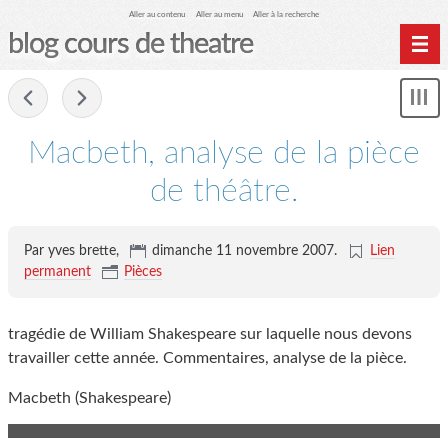
Aller au contenu
Aller au menu
Aller à la recherche
blog cours de theatre
Home
-
Affi
Archives
le
me
Macbeth, analyse de la pièce
de théâtre.
Par yves brette,
dimanche 11 novembre 2007
.
Lien
permanent
Pièces
tragédie de William Shakespeare sur laquelle nous devons
travailler cette année. Commentaires, analyse de la pièce.
Macbeth (Shakespeare)