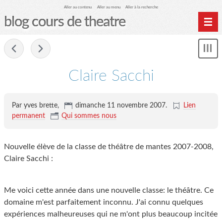
Aller au contenu
Aller au menu
Aller à la recherche
blog cours de theatre
Home
-
Affi
Archives
le
me
Claire Sacchi
Par yves brette,
dimanche 11 novembre 2007
.
Lien
permanent
Qui sommes nous
Nouvelle élève de la classe de théâtre de mantes 2007-2008,
Claire Sacchi :
Me voici cette année dans une nouvelle classe: le théâtre. Ce
domaine m'est parfaitement inconnu. J'ai connu quelques
expériences malheureuses qui ne m'ont plus beaucoup incitée