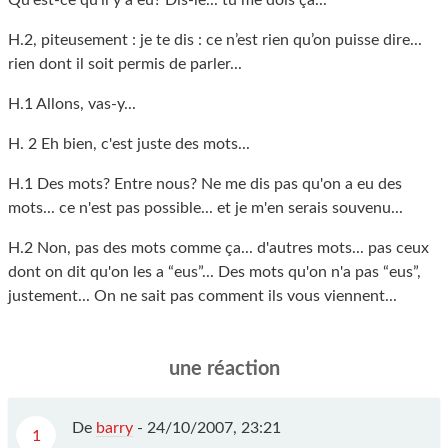
Qu'est-ce qu'il y a eu? Dis-le... tu me dois ça...
H.2, piteusement : je te dis : ce n’est rien qu’on puisse dire...
rien dont il soit permis de parler...
H.1 Allons, vas-y...
H. 2 Eh bien, c'est juste des mots...
H.1 Des mots? Entre nous? Ne me dis pas qu'on a eu des
mots... ce n'est pas possible... et je m'en serais souvenu...
H.2 Non, pas des mots comme ça... d'autres mots... pas ceux
dont on dit qu'on les a “eus”... Des mots qu'on n'a pas “eus”,
justement... On ne sait pas comment ils vous viennent...
une réaction
De
barry
-
24/10/2007, 23:21
1