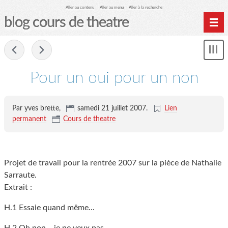
Aller au contenu
Aller au menu
Aller à la recherche
blog cours de theatre
Home
-
Affi
Archives
le
me
Pour un oui pour un non
Par yves brette,
samedi 21 juillet 2007
.
Lien
permanent
Cours de theatre
Projet de travail pour la rentrée 2007 sur la pièce de Nathalie
Sarraute.
Extrait :
H.1 Essaie quand même...