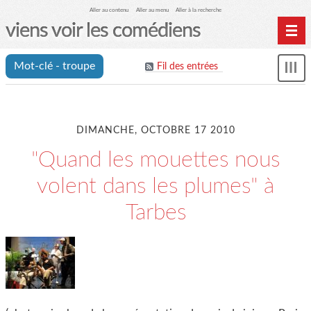
Aller au contenu
Aller au menu
Aller à la recherche
viens voir les comédiens
Home
Mot-clé - troupe
Fil des entrées
Affi
Archives
le
me
DIMANCHE, OCTOBRE 17 2010
"Quand les mouettes nous
volent dans les plumes" à
Tarbes