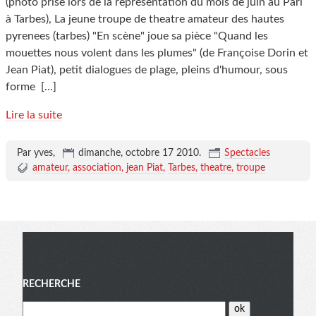
(photo prise lors de la représentation du mois de juin au Pari
à Tarbes), La jeune troupe de theatre amateur des hautes
pyrenees (tarbes) "En scène" joue sa pièce "Quand les
mouettes nous volent dans les plumes" (de Françoise Dorin et
Jean Piat), petit dialogues de plage, pleins d'humour, sous
forme
[…]
Lire la suite
Par yves,
dimanche, octobre 17 2010
.
Spectacles
amateur
association
jean Piat
Tarbes
theatre
troupe
Menu
RECHERCHE