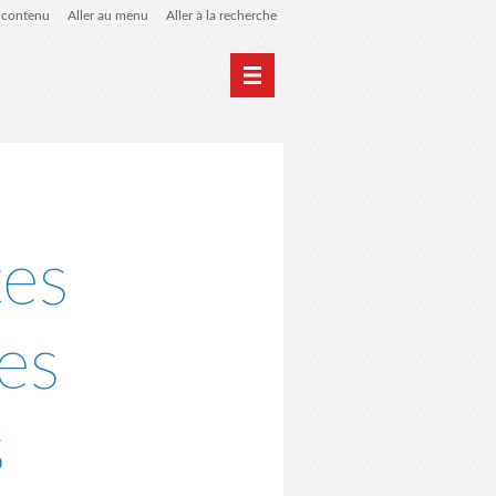
u contenu
Aller au menu
Aller à la recherche
Home
Archives
tes
es
s