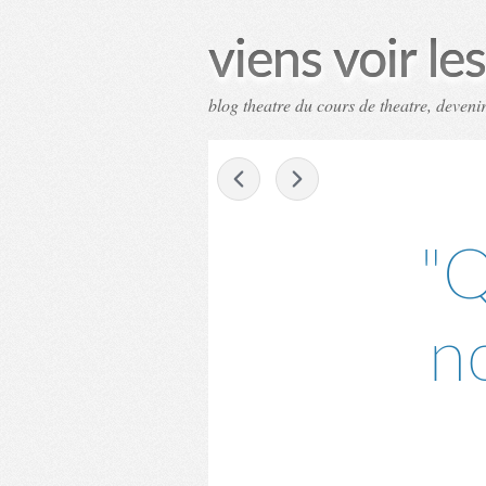
viens voir l
blog theatre du cours de theatre, deven
-
"Q
n