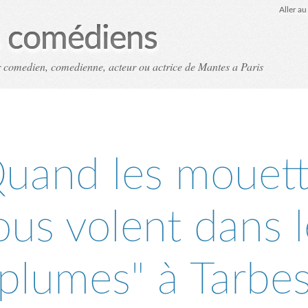
Aller a
es comédiens
ir comedien, comedienne, acteur ou actrice de Mantes a Paris
uand les mouet
ous volent dans l
plumes" à Tarbe