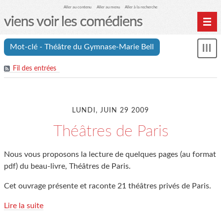
Aller au contenu
Aller au menu
Aller à la recherche
viens voir les comédiens
Home
Mot-clé - Théâtre du Gymnase-Marie Bell
Affi
Archives
le
Fil des entrées
me
LUNDI, JUIN 29 2009
Théâtres de Paris
Nous vous proposons la lecture de quelques pages (au format
pdf) du beau-livre, Théâtres de Paris.
Cet ouvrage présente et raconte 21 théâtres privés de Paris.
Lire la suite