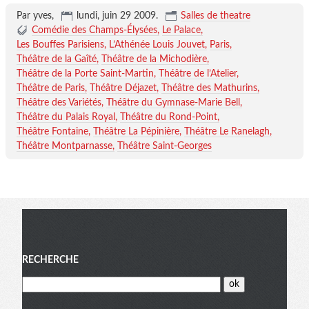
Par yves,
lundi, juin 29 2009
.
Salles de theatre
Comédie des Champs-Élysées
Le Palace
Les Bouffes Parisiens
L’Athénée Louis Jouvet
Paris
Théâtre de la Gaîté
Théâtre de la Michodière
Théâtre de la Porte Saint-Martin
Théâtre de l’Atelier
Théâtre de Paris
Théâtre Déjazet
Théâtre des Mathurins
Théâtre des Variétés
Théâtre du Gymnase-Marie Bell
Théâtre du Palais Royal
Théâtre du Rond-Point
Théâtre Fontaine
Théâtre La Pépinière
Théâtre Le Ranelagh
Théâtre Montparnasse
Théâtre Saint-Georges
Menu
RECHERCHE