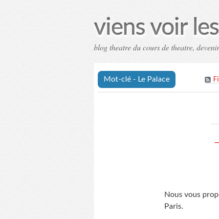
viens voir l
blog theatre du cours de theatre, deven
Mot-clé - Le Palace
F
Nous vous propo
Paris.