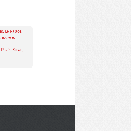
es
Le Palace
chodière
 Palais Royal