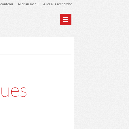
u contenu
Aller au menu
Aller à la recherche
Home
Archives
ques