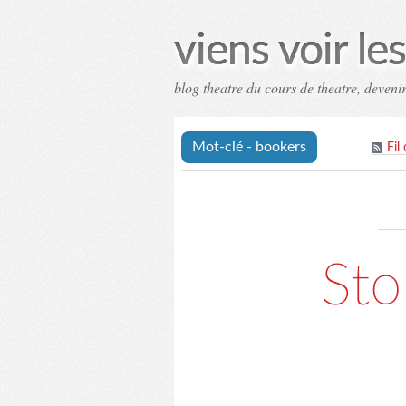
viens voir l
blog theatre du cours de theatre, deven
Mot-clé - bookers
Fil
Sto