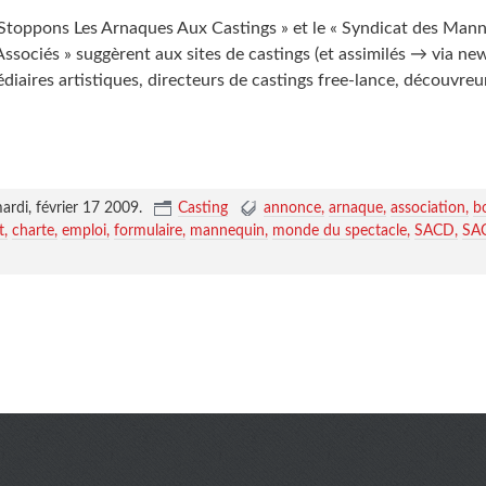
« Stoppons Les Arnaques Aux Castings » et le « Syndicat des Man
ssociés » suggèrent aux sites de castings (et assimilés → via new
diaires artistiques, directeurs de castings free-lance, découvreur
ardi, février 17 2009
.
Casting
annonce
arnaque
association
b
t
charte
emploi
formulaire
mannequin
monde du spectacle
SACD
SA