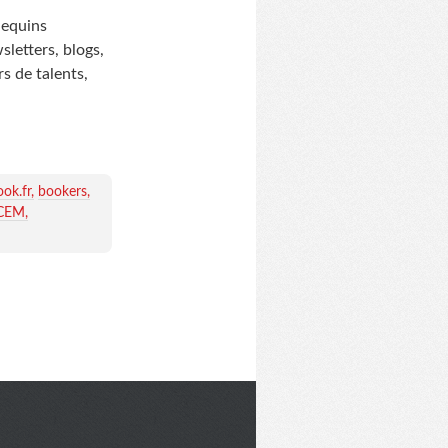
nequins
sletters, blogs,
s de talents,
ook.fr
bookers
CEM