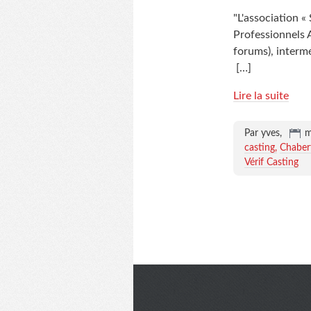
"L'association 
Professionnels A
forums), intermé
[…]
Lire la suite
Par yves,
m
casting
Chaber
Vérif Casting